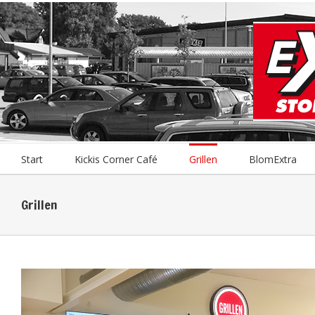
Fortsätt
till
innehållet
Sök
efter:
Start
Kickis Corner Café
Grillen
BlomExtra
Grillen