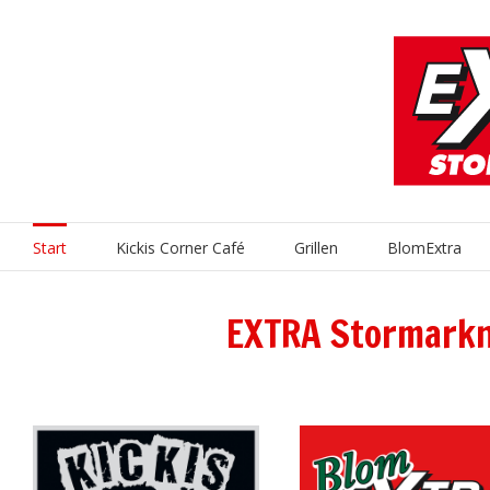
Fortsätt
till
innehållet
Sök
efter:
Start
Kickis Corner Café
Grillen
BlomExtra
EXTRA Stormark